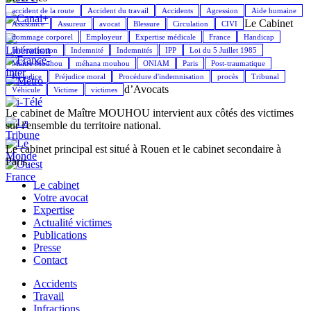
accident de la route
Accident du travail
Accidents
Agression
Aide humaine
Le Cabinet
Assistance
Assureur
avocat
Blessure
Circulation
CIVI
dommage corporel
Employeur
Expertise médicale
France
Handicap
Indemnisation
Indemnité
Indemnités
IPP
Loi du 5 Juillet 1985
Maître Mouhou
méhana mouhou
ONIAM
Paris
Post-traumatique
Préjudice
Préjudice moral
Procédure d'indemnisation
procès
Tribunal
d’Avocats
Véhicule
Victime
victimes
Le cabinet de Maître MOUHOU intervient aux côtés des victimes
sur l'ensemble du territoire national.
Le cabinet principal est situé à Rouen et le cabinet secondaire à
Paris.
Le cabinet
Votre avocat
Expertise
Actualité victimes
Publications
Presse
Contact
Accidents
Travail
Infractions