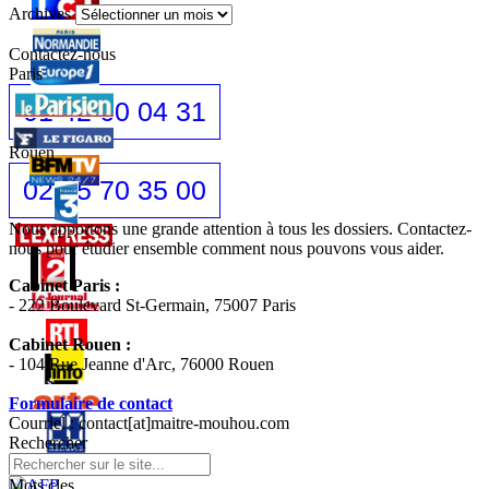
Archives
Contactez-nous
Paris
01 42 60 04 31
Rouen
02 35 70 35 00
Nous apportons une grande attention à tous les dossiers. Contactez-
nous pour étudier ensemble comment nous pouvons vous aider.
Cabinet Paris :
- 222 Boulevard St-Germain, 75007 Paris
Cabinet Rouen :
- 104 Rue Jeanne d'Arc, 76000 Rouen
Formulaire de contact
Courriel : contact[at]maitre-mouhou.com
Rechercher
Mots cles