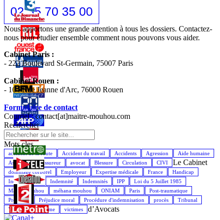
02 35 70 35 00
Nous apportons une grande attention à tous les dossiers. Contactez-
nous pour étudier ensemble comment nous pouvons vous aider.
Cabinet Paris :
- 222 Boulevard St-Germain, 75007 Paris
Cabinet Rouen :
- 104 Rue Jeanne d'Arc, 76000 Rouen
Formulaire de contact
Courriel : contact[at]maitre-mouhou.com
Rechercher
Mots cles
accident de la route
Accident du travail
Accidents
Agression
Aide humaine
Le Cabinet
Assistance
Assureur
avocat
Blessure
Circulation
CIVI
dommage corporel
Employeur
Expertise médicale
France
Handicap
Indemnisation
Indemnité
Indemnités
IPP
Loi du 5 Juillet 1985
Maître Mouhou
méhana mouhou
ONIAM
Paris
Post-traumatique
Préjudice
Préjudice moral
Procédure d'indemnisation
procès
Tribunal
d’Avocats
Véhicule
Victime
victimes