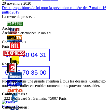
20 novembre 2020
Deux propositions de loi pour la prévention routière des 7 mai et 16
juillet 2019
La revue de presse…
Archives
Archives
Contactez-nous
Paris
01 42 60 04 31
Rouen
02 35 70 35 00
Nous apportons une grande attention à tous les dossiers. Contactez-
nous pour étudier ensemble comment nous pouvons vous aider.
Cabinet Paris :
- 222 Boulevard St-Germain, 75007 Paris
Cabinet Rouen :