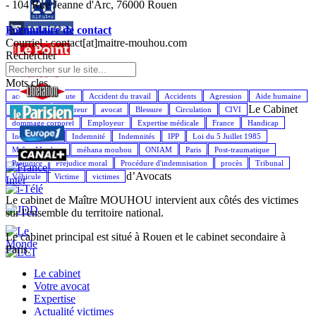
- 104 Rue Jeanne d'Arc, 76000 Rouen
Formulaire de contact
Courriel : contact[at]maitre-mouhou.com
Rechercher
Mots cles
accident de la route
Accident du travail
Accidents
Agression
Aide humaine
Le Cabinet
Assistance
Assureur
avocat
Blessure
Circulation
CIVI
dommage corporel
Employeur
Expertise médicale
France
Handicap
Indemnisation
Indemnité
Indemnités
IPP
Loi du 5 Juillet 1985
Maître Mouhou
méhana mouhou
ONIAM
Paris
Post-traumatique
Préjudice
Préjudice moral
Procédure d'indemnisation
procès
Tribunal
d’Avocats
Véhicule
Victime
victimes
Le cabinet de Maître MOUHOU intervient aux côtés des victimes
sur l'ensemble du territoire national.
Le cabinet principal est situé à Rouen et le cabinet secondaire à
Paris.
Le cabinet
Votre avocat
Expertise
Actualité victimes