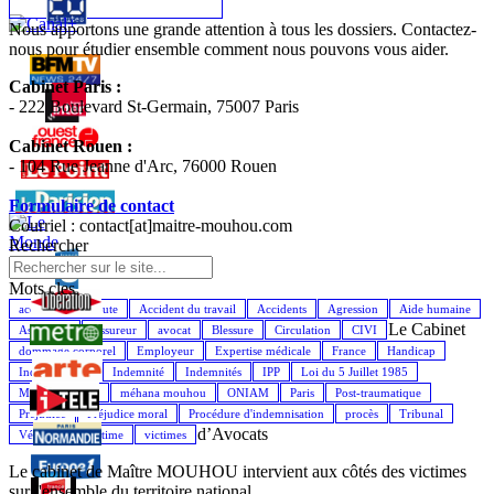
Nous apportons une grande attention à tous les dossiers. Contactez-
nous pour étudier ensemble comment nous pouvons vous aider.
Cabinet Paris :
- 222 Boulevard St-Germain, 75007 Paris
Cabinet Rouen :
- 104 Rue Jeanne d'Arc, 76000 Rouen
Formulaire de contact
Courriel : contact[at]maitre-mouhou.com
Rechercher
Mots cles
accident de la route
Accident du travail
Accidents
Agression
Aide humaine
Le Cabinet
Assistance
Assureur
avocat
Blessure
Circulation
CIVI
dommage corporel
Employeur
Expertise médicale
France
Handicap
Indemnisation
Indemnité
Indemnités
IPP
Loi du 5 Juillet 1985
Maître Mouhou
méhana mouhou
ONIAM
Paris
Post-traumatique
Préjudice
Préjudice moral
Procédure d'indemnisation
procès
Tribunal
d’Avocats
Véhicule
Victime
victimes
Le cabinet de Maître MOUHOU intervient aux côtés des victimes
sur l'ensemble du territoire national.