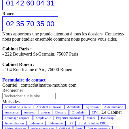
01 42 60 04 31
Rouen
02 35 70 35 00
Nous apportons une grande attention à tous les dossiers. Contactez-
nous pour étudier ensemble comment nous pouvons vous aider.
Cabinet Paris :
- 222 Boulevard St-Germain, 75007 Paris
Cabinet Rouen :
- 104 Rue Jeanne d'Arc, 76000 Rouen
Formulaire de contact
Courriel : contact[at]maitre-mouhou.com
Rechercher
Mots cles
accident de la route
Accident du travail
Accidents
Agression
Aide humaine
Le Cabinet
Assistance
Assureur
avocat
Blessure
Circulation
CIVI
dommage corporel
Employeur
Expertise médicale
France
Handicap
Indemnisation
Indemnité
Indemnités
IPP
Loi du 5 Juillet 1985
Maître Mouhou
méhana mouhou
ONIAM
Paris
Post-traumatique