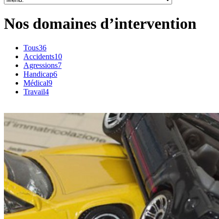
Nos domaines d’intervention
Tous
36
Accidents
10
Agressions
7
Handicap
6
Médical
9
Travail
4