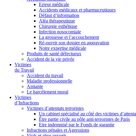
Erreur médicale
Accidents médicaux et pharmaceutiques
Défaut d’information
Aléa thérapeutique
Chirurgie esthétique
Infection nosocomiale
La grossesse et l’accouchement
Ré-ouvrir son dossier en aggravation
Notre expertise médicale
Produits de santé défectueux
Accident de la vie privée
Victimes
du Travail
Accident du travail
Maladie professionnelle
Amiante
Le harcèlement moral
Victimes
d’Infractions
Victimes d’attentats terroristes
Un cabinet spécialisé au côté des victimes d’attenta
Être partie civile au pôle anti-terroristes de Paris
Etre indemnisé par le Fonds de garantie
Infractions pénales et Agressions
Viols et abus sexuels