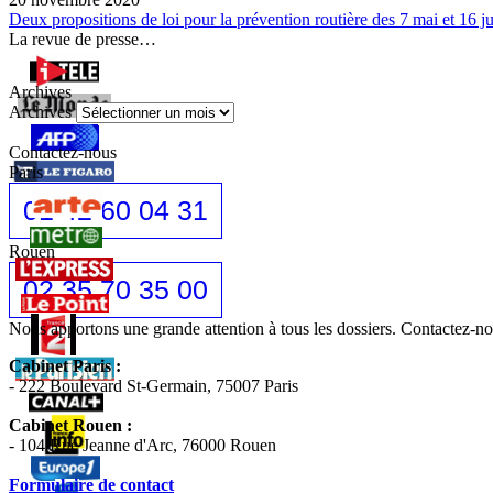
Deux propositions de loi pour la prévention routière des 7 mai et 16 ju
La revue de presse…
Archives
Archives
Contactez-nous
Paris
01 42 60 04 31
Rouen
02 35 70 35 00
Nous apportons une grande attention à tous les dossiers. Contactez-
Cabinet Paris :
- 222 Boulevard St-Germain, 75007 Paris
Cabinet Rouen :
- 104 Rue Jeanne d'Arc, 76000 Rouen
Formulaire de contact