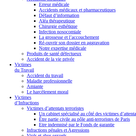
Erreur médicale
Accidents médicaux et pharmaceutiques
Défaut d’information
Aléa thérapeutique
Chirurgie esthétique
Infection nosocomiale
La grossesse et l’accouchement
Ré-ouvrir son dossier en aggravation
Notre expertise médicale
Produits de santé défectueux
Accident de la vie privée
Victimes
du Travail
Accident du travail
Maladie professionnelle
Amiante
Le harcèlement moral
Victimes
d’Infractions
Victimes d’attentats terroristes
Un cabinet spécialisé au côté des victimes d’attenta
Être partie civile au pôle anti-terroristes de Paris
Etre indemnisé par le Fonds de garantie
Infractions pénales et Agressions
Viols et abus sexuels