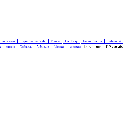
Employeur
Expertise médicale
France
Handicap
Indemnisation
Indemnité
Le Cabinet d’Avocats
n
procès
Tribunal
Véhicule
Victime
victimes