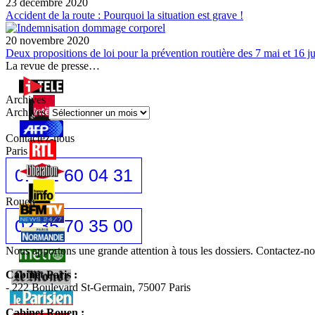
23 décembre 2020
Accident de la route : Pourquoi la situation est grave !
20 novembre 2020
Deux propositions de loi pour la prévention routière des 7 mai et 16 ju
La revue de presse…
Archives
Archives
Contactez-nous
Paris
01 42 60 04 31
Rouen
02 35 70 35 00
Nous apportons une grande attention à tous les dossiers. Contactez-
Cabinet Paris :
- 222 Boulevard St-Germain, 75007 Paris
Cabinet Rouen :