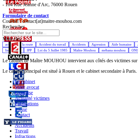
- 104 Rue Jeanne d'Arc, 76000 Rouen
Formulaire de contact
Courriel : contact[at]maitre-mouhou.com
Rechercher
Mots cles
accident de la route
Accident du travail
Accidents
Agression
Aide humaine
Indemnités
IPP
Loi du 5 Juillet 1985
Maître Mouhou
méhana mouhou
ON
Le cabinet de Maître MOUHOU intervient aux côtés des victimes sur l'
Le cabinet principal est situé à Rouen et le cabinet secondaire à Paris.
Le cabinet
Votre avocat
Expertise
Actualité victimes
Publications
Presse
Contact
Accidents
Travail
Infractions