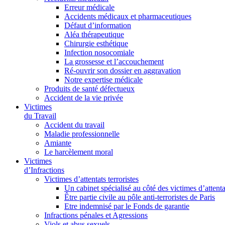
Erreur médicale
Accidents médicaux et pharmaceutiques
Défaut d’information
Aléa thérapeutique
Chirurgie esthétique
Infection nosocomiale
La grossesse et l’accouchement
Ré-ouvrir son dossier en aggravation
Notre expertise médicale
Produits de santé défectueux
Accident de la vie privée
Victimes
du Travail
Accident du travail
Maladie professionnelle
Amiante
Le harcèlement moral
Victimes
d’Infractions
Victimes d’attentats terroristes
Un cabinet spécialisé au côté des victimes d’attenta
Être partie civile au pôle anti-terroristes de Paris
Etre indemnisé par le Fonds de garantie
Infractions pénales et Agressions
Viols et abus sexuels