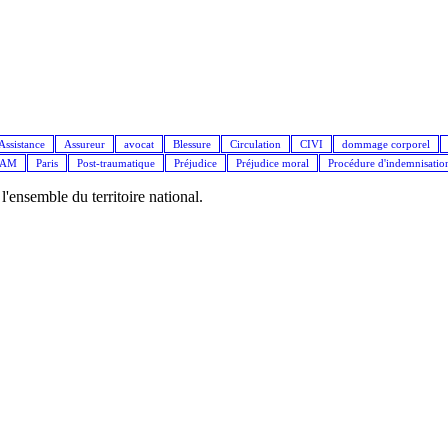
Assistance
Assureur
avocat
Blessure
Circulation
CIVI
dommage corporel
IAM
Paris
Post-traumatique
Préjudice
Préjudice moral
Procédure d'indemnisatio
ensemble du territoire national.