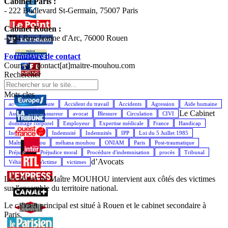
Cabinet Paris :
- 222 Boulevard St-Germain, 75007 Paris
Cabinet Rouen :
- 104 Rue Jeanne d'Arc, 76000 Rouen
Formulaire de contact
Courriel : contact[at]maitre-mouhou.com
Rechercher
Mots cles
accident de la route
Accident du travail
Accidents
Agression
Aide humaine
Le Cabinet
Assistance
Assureur
avocat
Blessure
Circulation
CIVI
dommage corporel
Employeur
Expertise médicale
France
Handicap
Indemnisation
Indemnité
Indemnités
IPP
Loi du 5 Juillet 1985
Maître Mouhou
méhana mouhou
ONIAM
Paris
Post-traumatique
Préjudice
Préjudice moral
Procédure d'indemnisation
procès
Tribunal
d’Avocats
Véhicule
Victime
victimes
Le cabinet de Maître MOUHOU intervient aux côtés des victimes
sur l'ensemble du territoire national.
Le cabinet principal est situé à Rouen et le cabinet secondaire à
Paris.