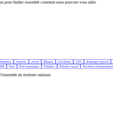
nous pour étudier ensemble comment nous pouvons vous aider.
Assistance
Assureur
avocat
Blessure
Circulation
CIVI
dommage corporel
IAM
Paris
Post-traumatique
Préjudice
Préjudice moral
Procédure d'indemnisatio
ensemble du territoire national.