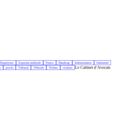
Employeur
Expertise médicale
France
Handicap
Indemnisation
Indemnité
Le Cabinet d’Avocats
n
procès
Tribunal
Véhicule
Victime
victimes