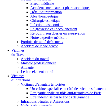
Erreur médicale
Accidents médicaux et pharmaceutiques
Défaut d’information
Aléa thérapeutique
Chirurgie esthétique
Infection nosocomiale
La grossesse et l’accouchement
Ré-ouvrir son dossier en aggravation
Notre expertise médicale
Produits de santé défectueux
Accident de la vie privée
Victimes
du Travail
Accident du travail
Maladie professionnelle
Amiante
Le harcèlement moral
Victimes
d’Infractions
Victimes d’attentats terroristes
Un cabinet spécialisé au côté des victimes d’attenta
Être partie civile au pôle anti-terroristes de Paris
Etre indemnisé par le Fonds de garantie
Infractions pénales et Agressions
Viols et abus sexuels