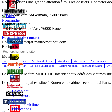
Nous apportons une grande attention à tous les dossiers. Contactez-
Cabinet Paris :
- 222 Boulevard St-Germain, 75007 Paris
Cabinet Rouen :
- 104 Rue Jeanne d'Arc, 76000 Rouen
Formulaire de contact
Courriel : contact[at]maitre-mouhou.com
Rechercher
Mots cles
accident de la route
Accident du travail
Accidents
Agression
Aide humaine
Indemnités
IPP
Loi du 5 Juillet 1985
Maître Mouhou
méhana mouhou
ON
Le cabinet de Maître MOUHOU intervient aux côtés des victimes sur l'
Le cabinet principal est situé à Rouen et le cabinet secondaire à Paris.
Le cabinet
Votre avocat
Expertise
Actualité victimes
Publications