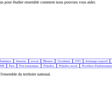
nous pour étudier ensemble comment nous pouvons vous aider.
Assistance
Assureur
avocat
Blessure
Circulation
CIVI
dommage corporel
IAM
Paris
Post-traumatique
Préjudice
Préjudice moral
Procédure d'indemnisatio
ensemble du territoire national.