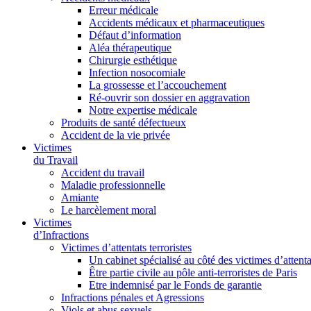
Erreur médicale
Accidents médicaux et pharmaceutiques
Défaut d’information
Aléa thérapeutique
Chirurgie esthétique
Infection nosocomiale
La grossesse et l’accouchement
Ré-ouvrir son dossier en aggravation
Notre expertise médicale
Produits de santé défectueux
Accident de la vie privée
Victimes
du Travail
Accident du travail
Maladie professionnelle
Amiante
Le harcèlement moral
Victimes
d’Infractions
Victimes d’attentats terroristes
Un cabinet spécialisé au côté des victimes d’attenta
Être partie civile au pôle anti-terroristes de Paris
Etre indemnisé par le Fonds de garantie
Infractions pénales et Agressions
Viols et abus sexuels