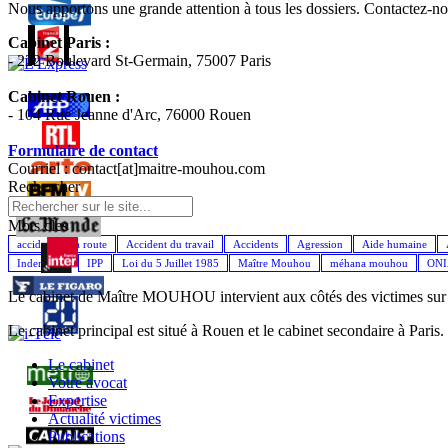
Nous apportons une grande attention à tous les dossiers. Contactez-
Cabinet Paris :
- 222 Boulevard St-Germain, 75007 Paris
Cabinet Rouen :
- 104 Rue Jeanne d'Arc, 76000 Rouen
Formulaire de contact
Courriel : contact[at]maitre-mouhou.com
Rechercher
Mots cles
accident de la route
Accident du travail
Accidents
Agression
Aide humaine
Indemnités
IPP
Loi du 5 Juillet 1985
Maître Mouhou
méhana mouhou
ON
Le cabinet de Maître MOUHOU intervient aux côtés des victimes sur l'
Le cabinet principal est situé à Rouen et le cabinet secondaire à Paris.
Le cabinet
Votre avocat
Expertise
Actualité victimes
Publications