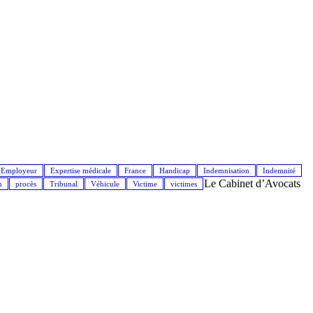
Employeur
Expertise médicale
France
Handicap
Indemnisation
Indemnité
Le Cabinet d’Avocats
n
procès
Tribunal
Véhicule
Victime
victimes