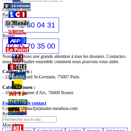
Contactez-nous
Paris
01 42 60 04 31
Rouen
02 35 70 35 00
Nous apportons une grande attention à tous les dossiers. Contactez-
nous pour étudier ensemble comment nous pouvons vous aider.
Cabinet Paris :
- 222 Boulevard St-Germain, 75007 Paris
Cabinet Rouen :
- 104 Rue Jeanne d'Arc, 76000 Rouen
Formulaire de contact
Courriel : contact[at]maitre-mouhou.com
Rechercher
Mots cles
accident de la route
Accident du travail
Accidents
Agression
Aide humaine