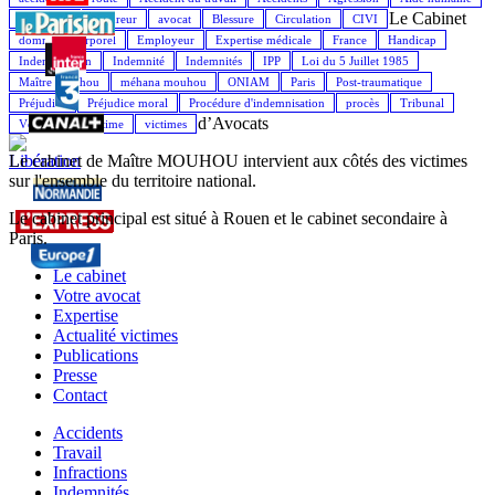
Le Cabinet
Assistance
Assureur
avocat
Blessure
Circulation
CIVI
dommage corporel
Employeur
Expertise médicale
France
Handicap
Indemnisation
Indemnité
Indemnités
IPP
Loi du 5 Juillet 1985
Maître Mouhou
méhana mouhou
ONIAM
Paris
Post-traumatique
Préjudice
Préjudice moral
Procédure d'indemnisation
procès
Tribunal
d’Avocats
Véhicule
Victime
victimes
Le cabinet de Maître MOUHOU intervient aux côtés des victimes
sur l'ensemble du territoire national.
Le cabinet principal est situé à Rouen et le cabinet secondaire à
Paris.
Le cabinet
Votre avocat
Expertise
Actualité victimes
Publications
Presse
Contact
Accidents
Travail
Infractions
Indemnités