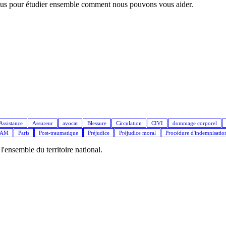
nous pour étudier ensemble comment nous pouvons vous aider.
Assistance
Assureur
avocat
Blessure
Circulation
CIVI
dommage corporel
IAM
Paris
Post-traumatique
Préjudice
Préjudice moral
Procédure d'indemnisatio
ensemble du territoire national.