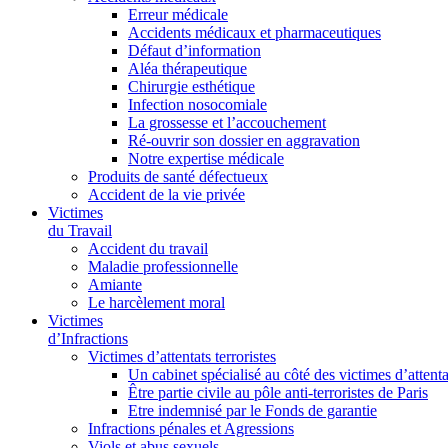
Erreur médicale
Accidents médicaux et pharmaceutiques
Défaut d’information
Aléa thérapeutique
Chirurgie esthétique
Infection nosocomiale
La grossesse et l’accouchement
Ré-ouvrir son dossier en aggravation
Notre expertise médicale
Produits de santé défectueux
Accident de la vie privée
Victimes
du Travail
Accident du travail
Maladie professionnelle
Amiante
Le harcèlement moral
Victimes
d’Infractions
Victimes d’attentats terroristes
Un cabinet spécialisé au côté des victimes d’attenta
Être partie civile au pôle anti-terroristes de Paris
Etre indemnisé par le Fonds de garantie
Infractions pénales et Agressions
Viols et abus sexuels