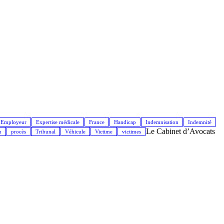
Employeur
Expertise médicale
France
Handicap
Indemnisation
Indemnité
Le Cabinet d’Avocats
n
procès
Tribunal
Véhicule
Victime
victimes