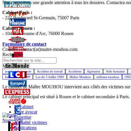
Nous apportons une grande attention à tous les dossiers. Contactez-
Cabinet Paris :
- 222 Boulevard St-Germain, 75007 Paris
Cabinet Rouen :
- 104 Rue Jeanne d'Arc, 76000 Rouen
Formulaire de contact
Courriel : contact[at]maitre-mouhou.com
Rechercher
Mots cles
accident de la route
Accident du travail
Accidents
Agression
Aide humaine
Indemnités
IPP
Loi du 5 Juillet 1985
Maître Mouhou
méhana mouhou
ON
Le cabinet de Maître MOUHOU intervient aux côtés des victimes sur l'
Le cabinet principal est situé à Rouen et le cabinet secondaire à Paris.
Le cabinet
Votre avocat
Expertise
Actualité victimes
Publications