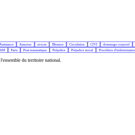
Assistance
Assureur
avocat
Blessure
Circulation
CIVI
dommage corporel
IAM
Paris
Post-traumatique
Préjudice
Préjudice moral
Procédure d'indemnisatio
ensemble du territoire national.