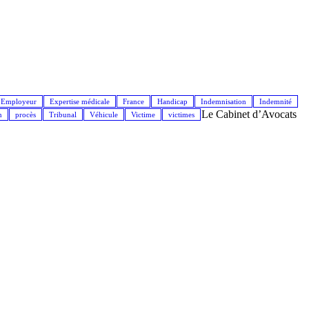
Employeur
Expertise médicale
France
Handicap
Indemnisation
Indemnité
Le Cabinet d’Avocats
n
procès
Tribunal
Véhicule
Victime
victimes