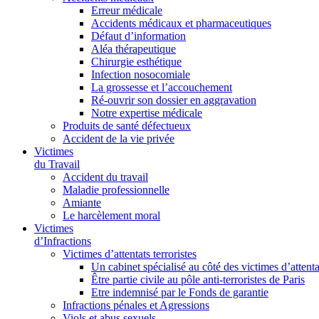
Erreur médicale
Accidents médicaux et pharmaceutiques
Défaut d’information
Aléa thérapeutique
Chirurgie esthétique
Infection nosocomiale
La grossesse et l’accouchement
Ré-ouvrir son dossier en aggravation
Notre expertise médicale
Produits de santé défectueux
Accident de la vie privée
Victimes
du Travail
Accident du travail
Maladie professionnelle
Amiante
Le harcèlement moral
Victimes
d’Infractions
Victimes d’attentats terroristes
Un cabinet spécialisé au côté des victimes d’attenta
Être partie civile au pôle anti-terroristes de Paris
Etre indemnisé par le Fonds de garantie
Infractions pénales et Agressions
Viols et abus sexuels