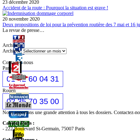
23 décembre 2020
Accident de la route : Pourquoi la situation est grave !
20 novembre 2020
Deux propositions de loi pour la prévention routière des 7 mai et 16 ju
La revue de presse…
Archives
Archives
Contactez-nous
Paris
01 42 60 04 31
Rouen
02 35 70 35 00
Nous apportons une grande attention à tous les dossiers. Contactez-
Cabinet Paris :
- 222 Boulevard St-Germain, 75007 Paris
Cabinet Rouen :