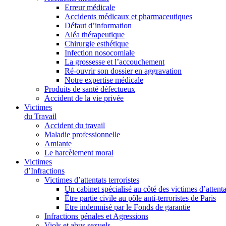
Erreur médicale
Accidents médicaux et pharmaceutiques
Défaut d’information
Aléa thérapeutique
Chirurgie esthétique
Infection nosocomiale
La grossesse et l’accouchement
Ré-ouvrir son dossier en aggravation
Notre expertise médicale
Produits de santé défectueux
Accident de la vie privée
Victimes
du Travail
Accident du travail
Maladie professionnelle
Amiante
Le harcèlement moral
Victimes
d’Infractions
Victimes d’attentats terroristes
Un cabinet spécialisé au côté des victimes d’attenta
Être partie civile au pôle anti-terroristes de Paris
Etre indemnisé par le Fonds de garantie
Infractions pénales et Agressions
Viols et abus sexuels