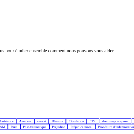
nous pour étudier ensemble comment nous pouvons vous aider.
Assistance
Assureur
avocat
Blessure
Circulation
CIVI
dommage corporel
IAM
Paris
Post-traumatique
Préjudice
Préjudice moral
Procédure d'indemnisatio