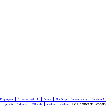
Employeur
Expertise médicale
France
Handicap
Indemnisation
Indemnité
Le Cabinet d’Avocats
n
procès
Tribunal
Véhicule
Victime
victimes