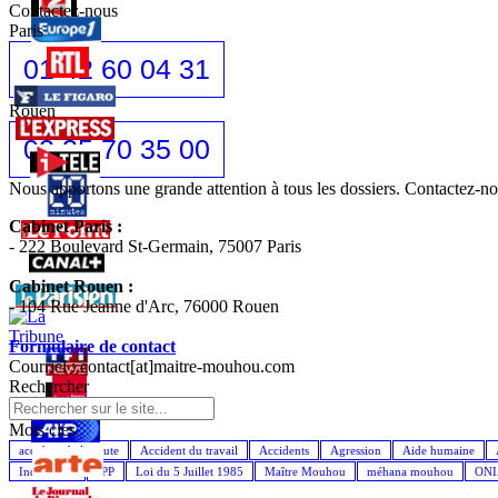
Contactez-nous
Paris
01 42 60 04 31
Rouen
02 35 70 35 00
Nous apportons une grande attention à tous les dossiers. Contactez-
Cabinet Paris :
- 222 Boulevard St-Germain, 75007 Paris
Cabinet Rouen :
- 104 Rue Jeanne d'Arc, 76000 Rouen
Formulaire de contact
Courriel : contact[at]maitre-mouhou.com
Rechercher
Mots cles
accident de la route
Accident du travail
Accidents
Agression
Aide humaine
Indemnités
IPP
Loi du 5 Juillet 1985
Maître Mouhou
méhana mouhou
ON