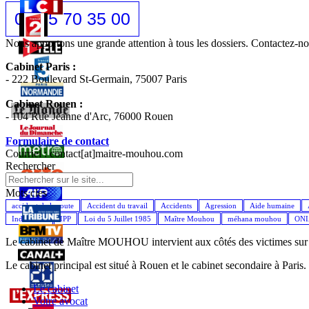
02 35 70 35 00
Nous apportons une grande attention à tous les dossiers. Contactez-
Cabinet Paris :
- 222 Boulevard St-Germain, 75007 Paris
Cabinet Rouen :
- 104 Rue Jeanne d'Arc, 76000 Rouen
Formulaire de contact
Courriel : contact[at]maitre-mouhou.com
Rechercher
Mots cles
accident de la route
Accident du travail
Accidents
Agression
Aide humaine
Indemnités
IPP
Loi du 5 Juillet 1985
Maître Mouhou
méhana mouhou
ON
Le cabinet de Maître MOUHOU intervient aux côtés des victimes sur l'
Le cabinet principal est situé à Rouen et le cabinet secondaire à Paris.
Le cabinet
Votre avocat