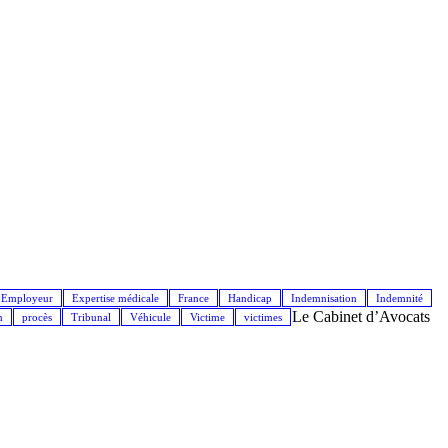
Employeur
Expertise médicale
France
Handicap
Indemnisation
Indemnité
Le Cabinet d’Avocats
n
procès
Tribunal
Véhicule
Victime
victimes