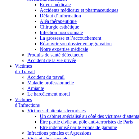
Erreur médicale
Accidents médicaux et pharmaceutiques
Défaut d’information
Aléa thérapeutique
Chirurgie esthétique
Infection nosocomiale
La grossesse et l’accouchement
Ré-ouvrir son dossier en aggravation
Notre expertise médicale
Produits de santé défectueux
Accident de la vie privée
Victimes
du Travail
Accident du travail
Maladie professionnelle
Amiante
Le harcèlement moral
Victimes
d’Infractions
Victimes d’attentats terroristes
Un cabinet spécialisé au côté des victimes d’attenta
Être partie civile au pôle anti-terroristes de Paris
Etre indemnisé par le Fonds de garantie
Infractions pénales et Agressions
Viols et abus sexuels