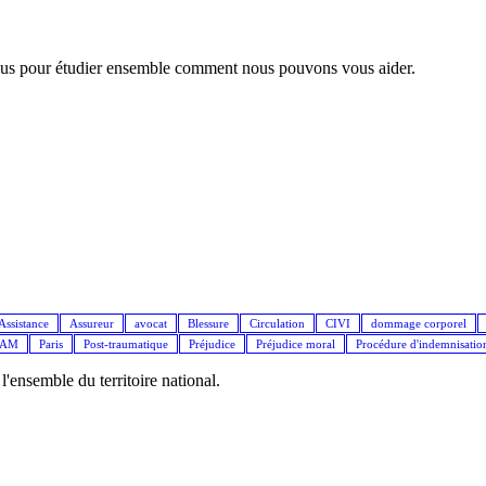
nous pour étudier ensemble comment nous pouvons vous aider.
Assistance
Assureur
avocat
Blessure
Circulation
CIVI
dommage corporel
IAM
Paris
Post-traumatique
Préjudice
Préjudice moral
Procédure d'indemnisatio
ensemble du territoire national.