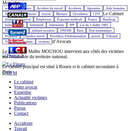
Mots cles
accident de la route
Accident du travail
Accidents
Agression
Aide humaine
Le Cabinet
Assistance
Assureur
avocat
Blessure
Circulation
CIVI
dommage corporel
Employeur
Expertise médicale
France
Handicap
Indemnisation
Indemnité
Indemnités
IPP
Loi du 5 Juillet 1985
Maître Mouhou
méhana mouhou
ONIAM
Paris
Post-traumatique
Préjudice
Préjudice moral
Procédure d'indemnisation
procès
Tribunal
d’Avocats
Véhicule
Victime
victimes
Le cabinet de Maître MOUHOU intervient aux côtés des victimes
sur l'ensemble du territoire national.
Le cabinet principal est situé à Rouen et le cabinet secondaire à
Paris.
Le cabinet
Votre avocat
Expertise
Actualité victimes
Publications
Presse
Contact
Accidents
Travail