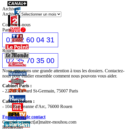
Archives
Archives
Contactez-nous
Paris
01 42 60 04 31
Rouen
02 35 70 35 00
Nous apportons une grande attention à tous les dossiers. Contactez-
nous pour étudier ensemble comment nous pouvons vous aider.
Cabinet Paris :
- 222 Boulevard St-Germain, 75007 Paris
Cabinet Rouen :
- 104 Rue Jeanne d'Arc, 76000 Rouen
Formulaire de contact
Courriel : contact[at]maitre-mouhou.com
Rechercher