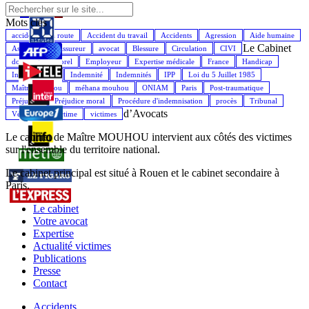
Mots cles
accident de la route
Accident du travail
Accidents
Agression
Aide humaine
Le Cabinet
Assistance
Assureur
avocat
Blessure
Circulation
CIVI
dommage corporel
Employeur
Expertise médicale
France
Handicap
Indemnisation
Indemnité
Indemnités
IPP
Loi du 5 Juillet 1985
Maître Mouhou
méhana mouhou
ONIAM
Paris
Post-traumatique
Préjudice
Préjudice moral
Procédure d'indemnisation
procès
Tribunal
d’Avocats
Véhicule
Victime
victimes
Le cabinet de Maître MOUHOU intervient aux côtés des victimes
sur l'ensemble du territoire national.
Le cabinet principal est situé à Rouen et le cabinet secondaire à
Paris.
Le cabinet
Votre avocat
Expertise
Actualité victimes
Publications
Presse
Contact
Accidents