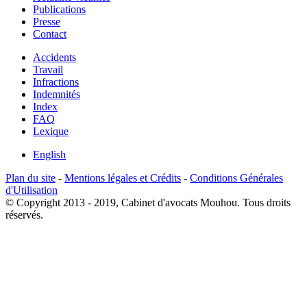
Publications
Presse
Contact
Accidents
Travail
Infractions
Indemnités
Index
FAQ
Lexique
English
Plan du site
-
Mentions légales et Crédits
-
Conditions Générales
d'Utilisation
© Copyright 2013 - 2019, Cabinet d'avocats Mouhou. Tous droits
réservés.