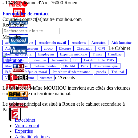
- 104 Rue Jeanne d'Arc, 76000 Rouen
Formulaire de contact
Courriel : contact[at]maitre-mouhou.com
Rechercher
Mots cles
accident de la route
Accident du travail
Accidents
Agression
Aide humaine
Le Cabinet
Assistance
Assureur
avocat
Blessure
Circulation
CIVI
dommage corporel
Employeur
Expertise médicale
France
Handicap
Indemnisation
Indemnité
Indemnités
IPP
Loi du 5 Juillet 1985
Maître Mouhou
méhana mouhou
ONIAM
Paris
Post-traumatique
Préjudice
Préjudice moral
Procédure d'indemnisation
procès
Tribunal
d’Avocats
Véhicule
Victime
victimes
Le cabinet de Maître MOUHOU intervient aux côtés des victimes
sur l'ensemble du territoire national.
Le cabinet principal est situé à Rouen et le cabinet secondaire à
Paris.
Le cabinet
Votre avocat
Expertise
Actualité victimes