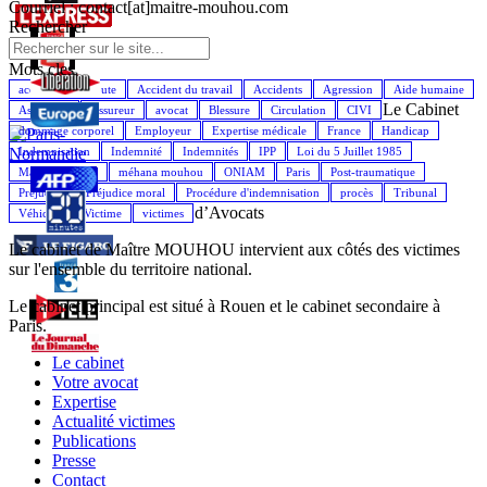
Courriel : contact[at]maitre-mouhou.com
Rechercher
Mots cles
accident de la route
Accident du travail
Accidents
Agression
Aide humaine
Le Cabinet
Assistance
Assureur
avocat
Blessure
Circulation
CIVI
dommage corporel
Employeur
Expertise médicale
France
Handicap
Indemnisation
Indemnité
Indemnités
IPP
Loi du 5 Juillet 1985
Maître Mouhou
méhana mouhou
ONIAM
Paris
Post-traumatique
Préjudice
Préjudice moral
Procédure d'indemnisation
procès
Tribunal
d’Avocats
Véhicule
Victime
victimes
Le cabinet de Maître MOUHOU intervient aux côtés des victimes
sur l'ensemble du territoire national.
Le cabinet principal est situé à Rouen et le cabinet secondaire à
Paris.
Le cabinet
Votre avocat
Expertise
Actualité victimes
Publications
Presse
Contact