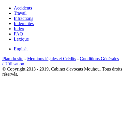
Accidents
Travail
Infractions
Indemnités
Index
FAQ
Lexique
English
Plan du site
-
Mentions légales et Crédits
-
Conditions Générales
d'Utilisation
© Copyright 2013 - 2019, Cabinet d'avocats Mouhou. Tous droits
réservés.