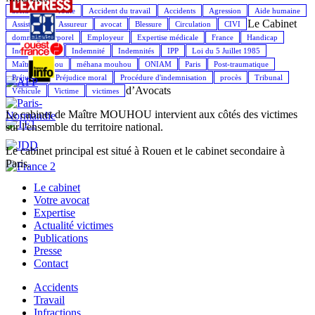
accident de la route
Accident du travail
Accidents
Agression
Aide humaine
Le Cabinet
Assistance
Assureur
avocat
Blessure
Circulation
CIVI
dommage corporel
Employeur
Expertise médicale
France
Handicap
Indemnisation
Indemnité
Indemnités
IPP
Loi du 5 Juillet 1985
Maître Mouhou
méhana mouhou
ONIAM
Paris
Post-traumatique
Préjudice
Préjudice moral
Procédure d'indemnisation
procès
Tribunal
d’Avocats
Véhicule
Victime
victimes
Le cabinet de Maître MOUHOU intervient aux côtés des victimes
sur l'ensemble du territoire national.
Le cabinet principal est situé à Rouen et le cabinet secondaire à
Paris.
Le cabinet
Votre avocat
Expertise
Actualité victimes
Publications
Presse
Contact
Accidents
Travail
Infractions