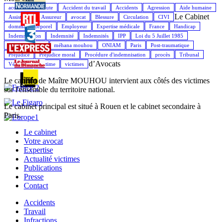
accident de la route
Accident du travail
Accidents
Agression
Aide humaine
Le Cabinet
Assistance
Assureur
avocat
Blessure
Circulation
CIVI
dommage corporel
Employeur
Expertise médicale
France
Handicap
Indemnisation
Indemnité
Indemnités
IPP
Loi du 5 Juillet 1985
Maître Mouhou
méhana mouhou
ONIAM
Paris
Post-traumatique
Préjudice
Préjudice moral
Procédure d'indemnisation
procès
Tribunal
d’Avocats
Véhicule
Victime
victimes
Le cabinet de Maître MOUHOU intervient aux côtés des victimes
sur l'ensemble du territoire national.
Le cabinet principal est situé à Rouen et le cabinet secondaire à
Paris.
Le cabinet
Votre avocat
Expertise
Actualité victimes
Publications
Presse
Contact
Accidents
Travail
Infractions