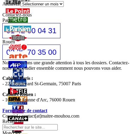
Archives
Contactez-nous
Paris
01 42 60 04 31
Rouen
02 35 70 35 00
Nous apportons une grande attention à tous les dossiers. Contactez-
nous pour étudier ensemble comment nous pouvons vous aider.
Cabinet Paris :
- 222 Boulevard St-Germain, 75007 Paris
Cabinet Rouen :
- 104 Rue Jeanne d'Arc, 76000 Rouen
Formulaire de contact
Courriel : contact[at]maitre-mouhou.com
Rechercher
Mots cles