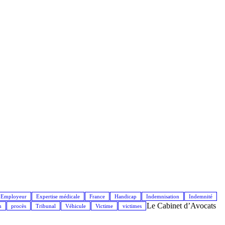
Employeur
Expertise médicale
France
Handicap
Indemnisation
Indemnité
Le Cabinet d’Avocats
n
procès
Tribunal
Véhicule
Victime
victimes