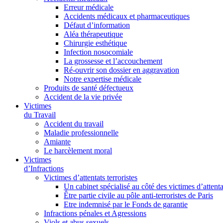
Erreur médicale
Accidents médicaux et pharmaceutiques
Défaut d’information
Aléa thérapeutique
Chirurgie esthétique
Infection nosocomiale
La grossesse et l’accouchement
Ré-ouvrir son dossier en aggravation
Notre expertise médicale
Produits de santé défectueux
Accident de la vie privée
Victimes
du Travail
Accident du travail
Maladie professionnelle
Amiante
Le harcèlement moral
Victimes
d’Infractions
Victimes d’attentats terroristes
Un cabinet spécialisé au côté des victimes d’attenta
Être partie civile au pôle anti-terroristes de Paris
Etre indemnisé par le Fonds de garantie
Infractions pénales et Agressions
Viols et abus sexuels