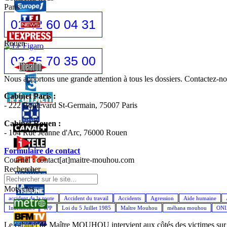
Paris
01 42 60 04 31
Rouen
02 35 70 35 00
Nous apportons une grande attention à tous les dossiers. Contactez-
Cabinet Paris :
- 222 Boulevard St-Germain, 75007 Paris
Cabinet Rouen :
- 104 Rue Jeanne d'Arc, 76000 Rouen
Formulaire de contact
Courriel : contact[at]maitre-mouhou.com
Rechercher
Mots cles
accident de la route
Accident du travail
Accidents
Agression
Aide humaine
Indemnités
IPP
Loi du 5 Juillet 1985
Maître Mouhou
méhana mouhou
ON
Le cabinet de Maître MOUHOU intervient aux côtés des victimes sur l'