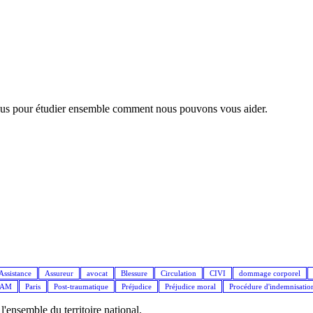
nous pour étudier ensemble comment nous pouvons vous aider.
Assistance
Assureur
avocat
Blessure
Circulation
CIVI
dommage corporel
IAM
Paris
Post-traumatique
Préjudice
Préjudice moral
Procédure d'indemnisatio
ensemble du territoire national.