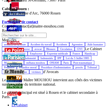
- 222 Boulevard St-Germain, 75007 Paris
Cabinet Rouen :
- 104 Rue Jeanne d'Arc, 76000 Rouen
Formulaire de contact
Courriel : contact[at]maitre-mouhou.com
Rechercher
Mots cles
accident de la route
Accident du travail
Accidents
Agression
Aide humaine
Le Cabinet
Assistance
Assureur
avocat
Blessure
Circulation
CIVI
dommage corporel
Employeur
Expertise médicale
France
Handicap
Indemnisation
Indemnité
Indemnités
IPP
Loi du 5 Juillet 1985
Maître Mouhou
méhana mouhou
ONIAM
Paris
Post-traumatique
Préjudice
Préjudice moral
Procédure d'indemnisation
procès
Tribunal
d’Avocats
Véhicule
Victime
victimes
Le cabinet de Maître MOUHOU intervient aux côtés des victimes
sur l'ensemble du territoire national.
Le cabinet principal est situé à Rouen et le cabinet secondaire à
Paris.
Le cabinet