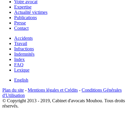
Votre avocat
Expertise
Actualité victimes
Publications
Presse
Contact
Accidents
Travail
Infractions
Indemnités
Index
FAQ
Lexique
English
Plan du site
-
Mentions légales et Crédits
-
Conditions Générales
d'Utilisation
© Copyright 2013 - 2019, Cabinet d'avocats Mouhou. Tous droits
réservés.