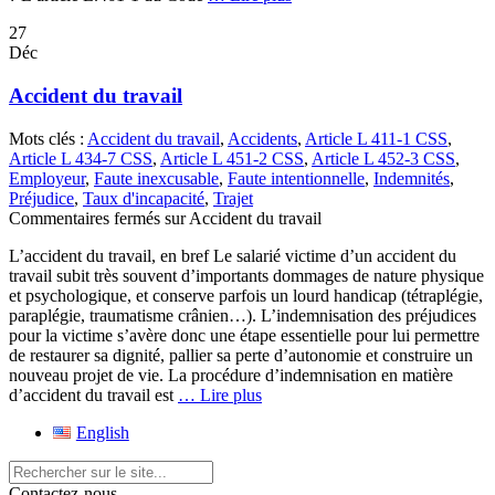
27
Déc
Accident du travail
Mots clés :
Accident du travail
,
Accidents
,
Article L 411-1 CSS
,
Article L 434-7 CSS
,
Article L 451-2 CSS
,
Article L 452-3 CSS
,
Employeur
,
Faute inexcusable
,
Faute intentionnelle
,
Indemnités
,
Préjudice
,
Taux d'incapacité
,
Trajet
Commentaires fermés
sur Accident du travail
L’accident du travail, en bref Le salarié victime d’un accident du
travail subit très souvent d’importants dommages de nature physique
et psychologique, et conserve parfois un lourd handicap (tétraplégie,
paraplégie, traumatisme crânien…). L’indemnisation des préjudices
pour la victime s’avère donc une étape essentielle pour lui permettre
de restaurer sa dignité, pallier sa perte d’autonomie et construire un
nouveau projet de vie. La procédure d’indemnisation en matière
d’accident du travail est
… Lire plus
English
Contactez-nous