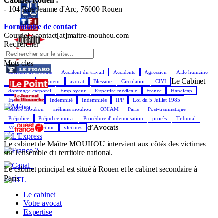
Cabinet Rouen :
- 104 Rue Jeanne d'Arc, 76000 Rouen
Formulaire de contact
Courriel : contact[at]maitre-mouhou.com
Rechercher
Mots cles
accident de la route
Accident du travail
Accidents
Agression
Aide humaine
Le Cabinet
Assistance
Assureur
avocat
Blessure
Circulation
CIVI
dommage corporel
Employeur
Expertise médicale
France
Handicap
Indemnisation
Indemnité
Indemnités
IPP
Loi du 5 Juillet 1985
Maître Mouhou
méhana mouhou
ONIAM
Paris
Post-traumatique
Préjudice
Préjudice moral
Procédure d'indemnisation
procès
Tribunal
d’Avocats
Véhicule
Victime
victimes
Le cabinet de Maître MOUHOU intervient aux côtés des victimes
sur l'ensemble du territoire national.
Le cabinet principal est situé à Rouen et le cabinet secondaire à
Paris.
Le cabinet
Votre avocat
Expertise