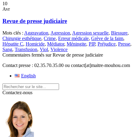
10
Avr
Revue de presse judiciaire
Mots clés :
Aggravation
,
Agression
,
Agression sexuelle
,
Blessure
,
Chirurgie esthétique
,
Crime
,
Erreur médicale
,
Grève de la faim
,
Hépatite C
,
Homicide
,
Médiator
,
Méningite
,
PIP
,
Préjudice
,
Presse
,
Sang
,
Transfusion
,
Viol
,
Violence
Commentaires fermés
sur Revue de presse judiciaire
Contact presse : 02.35.70.35.00 ou contact[at]maitre-mouhou.com
English
Contactez-nous