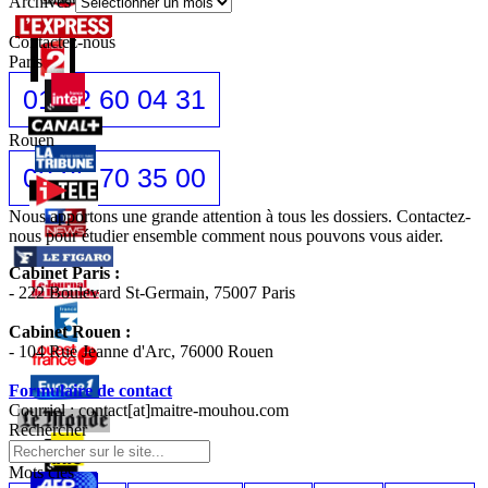
Archives
Contactez-nous
Paris
01 42 60 04 31
Rouen
02 35 70 35 00
Nous apportons une grande attention à tous les dossiers. Contactez-
nous pour étudier ensemble comment nous pouvons vous aider.
Cabinet Paris :
- 222 Boulevard St-Germain, 75007 Paris
Cabinet Rouen :
- 104 Rue Jeanne d'Arc, 76000 Rouen
Formulaire de contact
Courriel : contact[at]maitre-mouhou.com
Rechercher
Mots cles