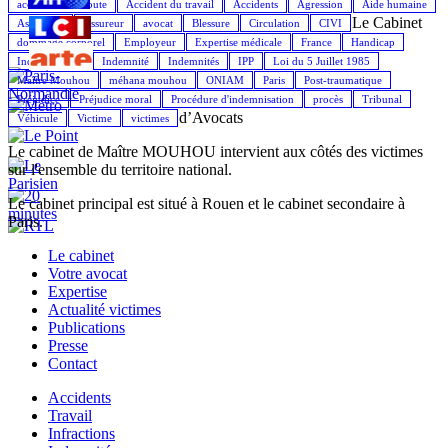
accident de la route
Accident du travail
Accidents
Agression
Aide humaine
Le Cabinet
Assistance
Assureur
avocat
Blessure
Circulation
CIVI
dommage corporel
Employeur
Expertise médicale
France
Handicap
Indemnisation
Indemnité
Indemnités
IPP
Loi du 5 Juillet 1985
Maître Mouhou
méhana mouhou
ONIAM
Paris
Post-traumatique
Préjudice
Préjudice moral
Procédure d'indemnisation
procès
Tribunal
d’Avocats
Véhicule
Victime
victimes
Le cabinet de Maître MOUHOU intervient aux côtés des victimes
sur l'ensemble du territoire national.
Le cabinet principal est situé à Rouen et le cabinet secondaire à
Paris.
Le cabinet
Votre avocat
Expertise
Actualité victimes
Publications
Presse
Contact
Accidents
Travail
Infractions