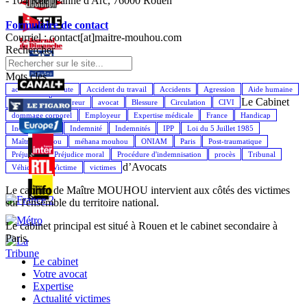
- 104 Rue Jeanne d'Arc, 76000 Rouen
Formulaire de contact
Courriel : contact[at]maitre-mouhou.com
Rechercher
Mots cles
accident de la route
Accident du travail
Accidents
Agression
Aide humaine
Le Cabinet
Assistance
Assureur
avocat
Blessure
Circulation
CIVI
dommage corporel
Employeur
Expertise médicale
France
Handicap
Indemnisation
Indemnité
Indemnités
IPP
Loi du 5 Juillet 1985
Maître Mouhou
méhana mouhou
ONIAM
Paris
Post-traumatique
Préjudice
Préjudice moral
Procédure d'indemnisation
procès
Tribunal
d’Avocats
Véhicule
Victime
victimes
Le cabinet de Maître MOUHOU intervient aux côtés des victimes
sur l'ensemble du territoire national.
Le cabinet principal est situé à Rouen et le cabinet secondaire à
Paris.
Le cabinet
Votre avocat
Expertise
Actualité victimes