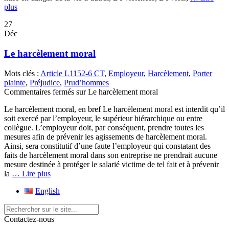
plus
27
Déc
Le harcèlement moral
Mots clés :
Article L1152-6 CT
,
Employeur
,
Harcèlement
,
Porter
plainte
,
Préjudice
,
Prud’hommes
Commentaires fermés
sur Le harcèlement moral
Le harcèlement moral, en bref Le harcèlement moral est interdit qu’il
soit exercé par l’employeur, le supérieur hiérarchique ou entre
collègue. L’employeur doit, par conséquent, prendre toutes les
mesures afin de prévenir les agissements de harcèlement moral.
Ainsi, sera constitutif d’une faute l’employeur qui constatant des
faits de harcèlement moral dans son entreprise ne prendrait aucune
mesure destinée à protéger le salarié victime de tel fait et à prévenir
la
… Lire plus
English
Contactez-nous