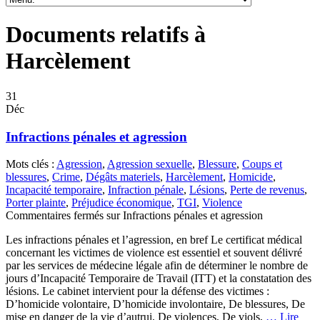
Documents relatifs à
Harcèlement
31
Déc
Infractions pénales et agression
Mots clés :
Agression
,
Agression sexuelle
,
Blessure
,
Coups et
blessures
,
Crime
,
Dégâts materiels
,
Harcèlement
,
Homicide
,
Incapacité temporaire
,
Infraction pénale
,
Lésions
,
Perte de revenus
,
Porter plainte
,
Préjudice économique
,
TGI
,
Violence
Commentaires fermés
sur Infractions pénales et agression
Les infractions pénales et l’agression, en bref Le certificat médical
concernant les victimes de violence est essentiel et souvent délivré
par les services de médecine légale afin de déterminer le nombre de
jours d’Incapacité Temporaire de Travail (ITT) et la constatation des
lésions. Le cabinet intervient pour la défense des victimes :
D’homicide volontaire, D’homicide involontaire, De blessures, De
mise en danger de la vie d’autrui, De violences, De viols,
… Lire