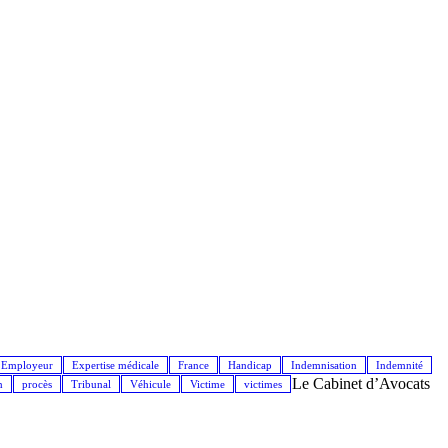
Employeur
Expertise médicale
France
Handicap
Indemnisation
Indemnité
Le Cabinet d’Avocats
n
procès
Tribunal
Véhicule
Victime
victimes