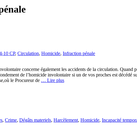
 pénale
34-10 CP
,
Circulation
,
Homicide
,
Infraction pénale
involontaire concerne également les accidents de la circulation. Quand pe
fondement de l’homicide involontaire si un de vos proches est décédé s
èse,où le Procureur de
… Lire plus
es
,
Crime
,
Dégâts materiels
,
Harcèlement
,
Homicide
,
Incapacité tempor