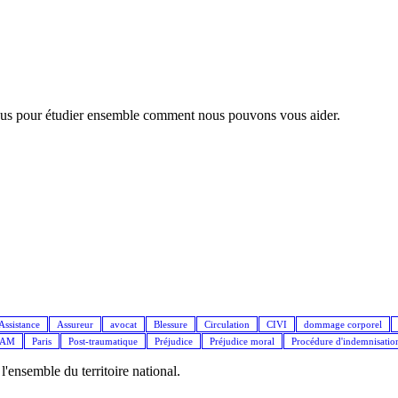
nous pour étudier ensemble comment nous pouvons vous aider.
Assistance
Assureur
avocat
Blessure
Circulation
CIVI
dommage corporel
IAM
Paris
Post-traumatique
Préjudice
Préjudice moral
Procédure d'indemnisatio
ensemble du territoire national.