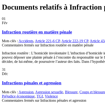
Documents relatifs à Infraction
01
Fév
Infraction routière en matière pénale
Mots clés :
Accidents
,
Article 221-6 CP
,
Article 222-19 CP
,
Article 4
Commentaires fermés
sur Infraction routière en matière pénale
Infraction routière : L’homicide involontaire L’infraction d’homicide 
pouvez déposer une plainte pénale à l’encontre du responsable sur le 
décider, de lui-même, de poursuivre l’auteur des faits. Dans l’hypoth
31
Déc
Infractions pénales et agression
Mots clés :
Agression
,
Agression sexuelle
,
Blessure
,
Coups et blessur
Préjudice économique
,
TGI
,
Violence
Commentaires fermés
sur Infractions pénales et agression