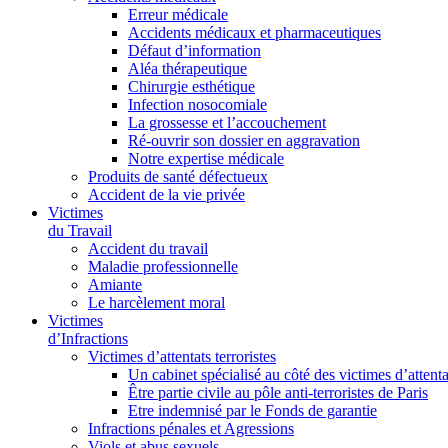
Erreur médicale
Accidents médicaux et pharmaceutiques
Défaut d’information
Aléa thérapeutique
Chirurgie esthétique
Infection nosocomiale
La grossesse et l’accouchement
Ré-ouvrir son dossier en aggravation
Notre expertise médicale
Produits de santé défectueux
Accident de la vie privée
Victimes
du Travail
Accident du travail
Maladie professionnelle
Amiante
Le harcèlement moral
Victimes
d’Infractions
Victimes d’attentats terroristes
Un cabinet spécialisé au côté des victimes d’attenta
Être partie civile au pôle anti-terroristes de Paris
Etre indemnisé par le Fonds de garantie
Infractions pénales et Agressions
Viols et abus sexuels