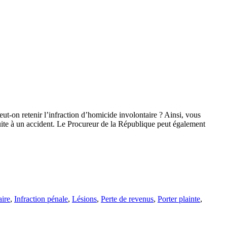
ut-on retenir l’infraction d’homicide involontaire ? Ainsi, vous
uite à un accident. Le Procureur de la République peut également
aire
,
Infraction pénale
,
Lésions
,
Perte de revenus
,
Porter plainte
,