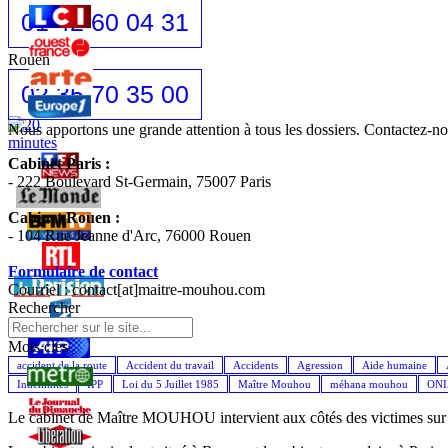
01 42 60 04 31
Rouen
02 35 70 35 00
Nous apportons une grande attention à tous les dossiers. Contactez-
Cabinet Paris :
- 222 Boulevard St-Germain, 75007 Paris
Cabinet Rouen :
- 104 Rue Jeanne d'Arc, 76000 Rouen
Formulaire de contact
Courriel : contact[at]maitre-mouhou.com
Rechercher
Mots cles
accident de la route
Accident du travail
Accidents
Agression
Aide humaine
Indemnités
IPP
Loi du 5 Juillet 1985
Maître Mouhou
méhana mouhou
ON
Le cabinet de Maître MOUHOU intervient aux côtés des victimes sur l'