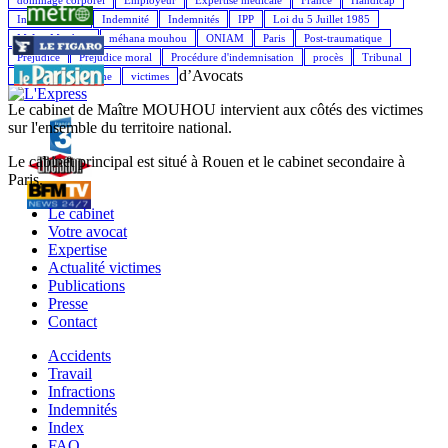
Indemnisation
Indemnité
Indemnités
IPP
Loi du 5 Juillet 1985
Maître Mouhou
méhana mouhou
ONIAM
Paris
Post-traumatique
Préjudice
Préjudice moral
Procédure d'indemnisation
procès
Tribunal
d’Avocats
Véhicule
Victime
victimes
Le cabinet de Maître MOUHOU intervient aux côtés des victimes
sur l'ensemble du territoire national.
Le cabinet principal est situé à Rouen et le cabinet secondaire à
Paris.
Le cabinet
Votre avocat
Expertise
Actualité victimes
Publications
Presse
Contact
Accidents
Travail
Infractions
Indemnités
Index
FAQ