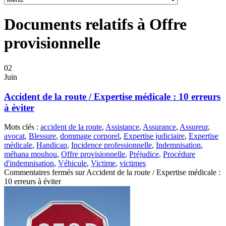
Documents relatifs à Offre
provisionnelle
02
Juin
Accident de la route / Expertise médicale : 10 erreurs
à éviter
Mots clés :
accident de la route
,
Assistance
,
Assurance
,
Assureur
,
avocat
,
Blessure
,
dommage corporel
,
Expertise judiciaire
,
Expertise
médicale
,
Handicap
,
Incidence professionnelle
,
Indemnisation
,
méhana mouhou
,
Offre provisionnelle
,
Préjudice
,
Procédure
d'indemnisation
,
Véhicule
,
Victime
,
victimes
Commentaires fermés
sur Accident de la route / Expertise médicale :
10 erreurs à éviter