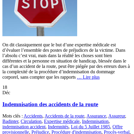
On dit classiquement que le but d’une expertise médicale est
d’évaluer l’ensemble des postes de préjudices de la victime. Dans
l’absolu c’est vrai, mais dans la réalité les choses sont bien
différentes et la personne en situation de handicap, blessée dans le
cas d’un accident de la route, peut être piégée par des erreurs dues à
la complexité de la procédure d’indemnisation du dommage
corporel, sans compter que les rapports
… Lire plus
18
Déc
Indemnisation des accidents de la route
Mots clés :
Accidents
,
Accidents de la route
,
Assurance
,
Assureur
,
Badinter
,
Circulation
,
Expertise médicale
,
Indemnisation
,
indemnisation accident
,
Indemnités
,
Loi du 5 Juillet 1985
,
Offre
provisionnelle
,
Préjudice
,
Procédure d'indemnisation
,
Procès-verbal
,