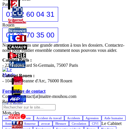
Paris
01 42 60 04 31
Rouen
02 35 70 35 00
Nous apportons une grande attention à tous les dossiers. Contactez-
nous pour étudier ensemble comment nous pouvons vous aider.
Cabinet Paris :
- 222 Boulevard St-Germain, 75007 Paris
Cabinet Rouen :
- 104 Rue Jeanne d'Arc, 76000 Rouen
Formulaire de contact
Courriel : contact[at]maitre-mouhou.com
Rechercher
Mots cles
accident de la route
Accident du travail
Accidents
Agression
Aide humaine
Le Cabinet
Assistance
Assureur
avocat
Blessure
Circulation
CIVI
dommage corporel
Employeur
Expertise médicale
France
Handicap