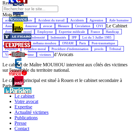
Rechercher
Mots cles
accident de la route
Accident du travail
Accidents
Agression
Aide humaine
Le Cabinet
Assistance
Assureur
avocat
Blessure
Circulation
CIVI
dommage corporel
Employeur
Expertise médicale
France
Handicap
Indemnisation
Indemnité
Indemnités
IPP
Loi du 5 Juillet 1985
Maître Mouhou
méhana mouhou
ONIAM
Paris
Post-traumatique
Préjudice
Préjudice moral
Procédure d'indemnisation
procès
Tribunal
d’Avocats
Véhicule
Victime
victimes
Le cabinet de Maître MOUHOU intervient aux côtés des victimes
sur l'ensemble du territoire national.
Le cabinet principal est situé à Rouen et le cabinet secondaire à
Paris.
Le cabinet
Votre avocat
Expertise
Actualité victimes
Publications
Presse
Contact