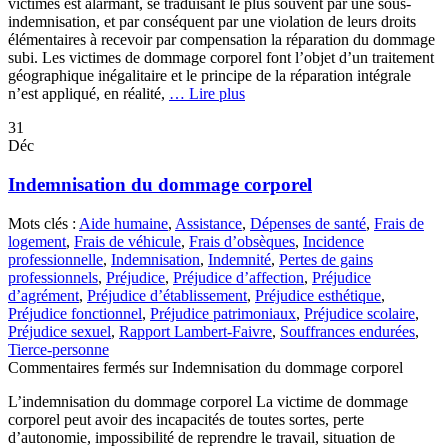
victimes est alarmant, se traduisant le plus souvent par une sous-
indemnisation, et par conséquent par une violation de leurs droits
élémentaires à recevoir par compensation la réparation du dommage
subi. Les victimes de dommage corporel font l’objet d’un traitement
géographique inégalitaire et le principe de la réparation intégrale
n’est appliqué, en réalité,
… Lire plus
31
Déc
Indemnisation du dommage corporel
Mots clés :
Aide humaine
,
Assistance
,
Dépenses de santé
,
Frais de
logement
,
Frais de véhicule
,
Frais d’obsèques
,
Incidence
professionnelle
,
Indemnisation
,
Indemnité
,
Pertes de gains
professionnels
,
Préjudice
,
Préjudice d’affection
,
Préjudice
d’agrément
,
Préjudice d’établissement
,
Préjudice esthétique
,
Préjudice fonctionnel
,
Préjudice patrimoniaux
,
Préjudice scolaire
,
Préjudice sexuel
,
Rapport Lambert-Faivre
,
Souffrances endurées
,
Tierce-personne
Commentaires fermés
sur Indemnisation du dommage corporel
L’indemnisation du dommage corporel La victime de dommage
corporel peut avoir des incapacités de toutes sortes, perte
d’autonomie, impossibilité de reprendre le travail, situation de