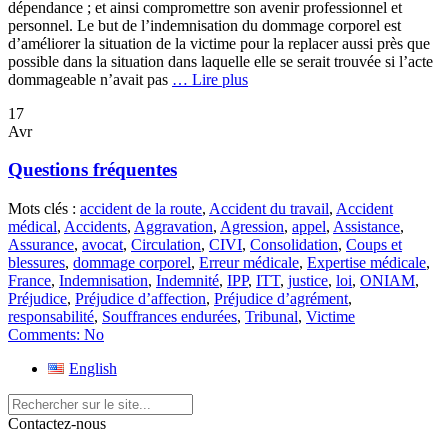
dépendance ; et ainsi compromettre son avenir professionnel et
personnel. Le but de l’indemnisation du dommage corporel est
d’améliorer la situation de la victime pour la replacer aussi près que
possible dans la situation dans laquelle elle se serait trouvée si l’acte
dommageable n’avait pas
… Lire plus
17
Avr
Questions fréquentes
Mots clés :
accident de la route
,
Accident du travail
,
Accident
médical
,
Accidents
,
Aggravation
,
Agression
,
appel
,
Assistance
,
Assurance
,
avocat
,
Circulation
,
CIVI
,
Consolidation
,
Coups et
blessures
,
dommage corporel
,
Erreur médicale
,
Expertise médicale
,
France
,
Indemnisation
,
Indemnité
,
IPP
,
ITT
,
justice
,
loi
,
ONIAM
,
Préjudice
,
Préjudice d’affection
,
Préjudice d’agrément
,
responsabilité
,
Souffrances endurées
,
Tribunal
,
Victime
Comments:
No
English
Contactez-nous