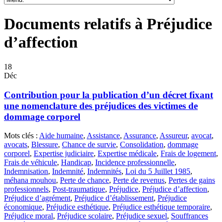
Documents relatifs à Préjudice
d’affection
18
Déc
Contribution pour la publication d’un décret fixant
une nomenclature des préjudices des victimes de
dommage corporel
Mots clés :
Aide humaine
,
Assistance
,
Assurance
,
Assureur
,
avocat
,
avocats
,
Blessure
,
Chance de survie
,
Consolidation
,
dommage
corporel
,
Expertise judiciaire
,
Expertise médicale
,
Frais de logement
,
Frais de véhicule
,
Handicap
,
Incidence professionnelle
,
Indemnisation
,
Indemnité
,
Indemnités
,
Loi du 5 Juillet 1985
,
méhana mouhou
,
Perte de chance
,
Perte de revenus
,
Pertes de gains
professionnels
,
Post-traumatique
,
Préjudice
,
Préjudice d’affection
,
Préjudice d’agrément
,
Préjudice d’établissement
,
Préjudice
économique
,
Préjudice esthétique
,
Préjudice esthétique temporaire
,
Préjudice moral
,
Préjudice scolaire
,
Préjudice sexuel
,
Souffrances