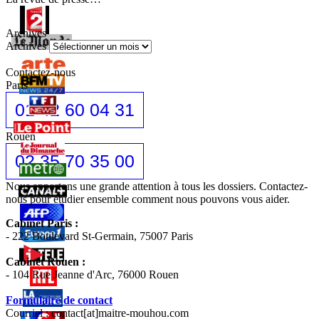
Archives
Archives
Contactez-nous
Paris
01 42 60 04 31
Rouen
02 35 70 35 00
Nous apportons une grande attention à tous les dossiers. Contactez-
nous pour étudier ensemble comment nous pouvons vous aider.
Cabinet Paris :
- 222 Boulevard St-Germain, 75007 Paris
Cabinet Rouen :
- 104 Rue Jeanne d'Arc, 76000 Rouen
Formulaire de contact
Courriel : contact[at]maitre-mouhou.com