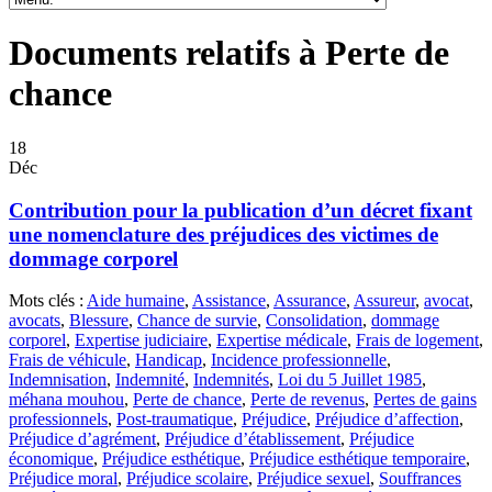
Documents relatifs à Perte de
chance
18
Déc
Contribution pour la publication d’un décret fixant
une nomenclature des préjudices des victimes de
dommage corporel
Mots clés :
Aide humaine
,
Assistance
,
Assurance
,
Assureur
,
avocat
,
avocats
,
Blessure
,
Chance de survie
,
Consolidation
,
dommage
corporel
,
Expertise judiciaire
,
Expertise médicale
,
Frais de logement
,
Frais de véhicule
,
Handicap
,
Incidence professionnelle
,
Indemnisation
,
Indemnité
,
Indemnités
,
Loi du 5 Juillet 1985
,
méhana mouhou
,
Perte de chance
,
Perte de revenus
,
Pertes de gains
professionnels
,
Post-traumatique
,
Préjudice
,
Préjudice d’affection
,
Préjudice d’agrément
,
Préjudice d’établissement
,
Préjudice
économique
,
Préjudice esthétique
,
Préjudice esthétique temporaire
,
Préjudice moral
,
Préjudice scolaire
,
Préjudice sexuel
,
Souffrances