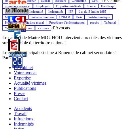
Le Cabinet
Assistance
Assureur
avocat
Blessure
Circulation
CIVI
dommage corporel
Employeur
Expertise médicale
France
Handicap
Indemnisation
Indemnité
Indemnités
IPP
Loi du 5 Juillet 1985
Maître Mouhou
méhana mouhou
ONIAM
Paris
Post-traumatique
Préjudice
Préjudice moral
Procédure d'indemnisation
procès
Tribunal
d’Avocats
Véhicule
Victime
victimes
Le cabinet de Maître MOUHOU intervient aux côtés des victimes
sur l'ensemble du territoire national.
Le cabinet principal est situé à Rouen et le cabinet secondaire à
Paris.
Le cabinet
Votre avocat
Expertise
Actualité victimes
Publications
Presse
Contact
Accidents
Travail
Infractions
Indemnités