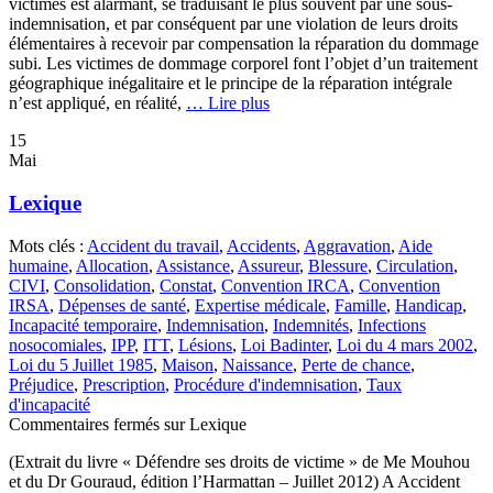
victimes est alarmant, se traduisant le plus souvent par une sous-
indemnisation, et par conséquent par une violation de leurs droits
élémentaires à recevoir par compensation la réparation du dommage
subi. Les victimes de dommage corporel font l’objet d’un traitement
géographique inégalitaire et le principe de la réparation intégrale
n’est appliqué, en réalité,
… Lire plus
15
Mai
Lexique
Mots clés :
Accident du travail
,
Accidents
,
Aggravation
,
Aide
humaine
,
Allocation
,
Assistance
,
Assureur
,
Blessure
,
Circulation
,
CIVI
,
Consolidation
,
Constat
,
Convention IRCA
,
Convention
IRSA
,
Dépenses de santé
,
Expertise médicale
,
Famille
,
Handicap
,
Incapacité temporaire
,
Indemnisation
,
Indemnités
,
Infections
nosocomiales
,
IPP
,
ITT
,
Lésions
,
Loi Badinter
,
Loi du 4 mars 2002
,
Loi du 5 Juillet 1985
,
Maison
,
Naissance
,
Perte de chance
,
Préjudice
,
Prescription
,
Procédure d'indemnisation
,
Taux
d'incapacité
Commentaires fermés
sur Lexique
(Extrait du livre « Défendre ses droits de victime » de Me Mouhou
et du Dr Gouraud, édition l’Harmattan – Juillet 2012) A Accident