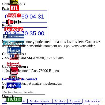
Contactez-nous
Paris
01 42 60 04 31
Rouen
02 35 70 35 00
Nous apportons une grande attention à tous les dossiers. Contactez-
nous pour étudier ensemble comment nous pouvons vous aider.
Cabinet Paris :
- 222 Boulevard St-Germain, 75007 Paris
Cabinet Rouen :
- 104 Rue Jeanne d'Arc, 76000 Rouen
Formulaire de contact
Courriel : contact[at]maitre-mouhou.com
Rechercher
Mots cles
accident de la route
Accident du travail
Accidents
Agression
Aide humaine